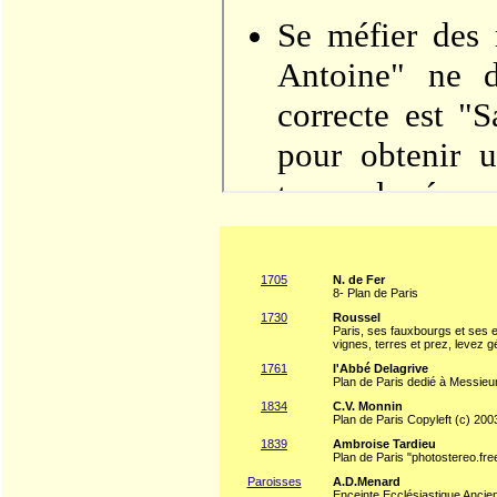
1705
N. de Fer
8- Plan de Paris
1730
Roussel
Paris, ses fauxbourgs et ses e
vignes, terres et prez, levez
1761
l'Abbé Delagrive
Plan de Paris dedié à Messie
1834
C.V. Monnin
Plan de Paris Copyleft (c) 200
1839
Ambroise Tardieu
Plan de Paris "photostereo.fr
Paroisses
A.D.Menard
Enceinte Ecclésiastique Ancienn