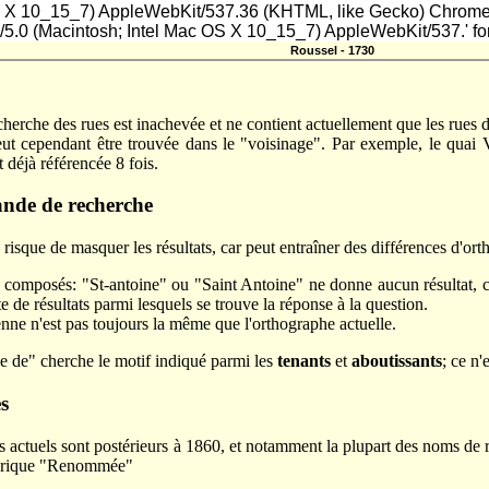
c OS X 10_15_7) AppleWebKit/537.36 (KHTML, like Gecko) Chrome
a/5.0 (Macintosh; Intel Mac OS X 10_15_7) AppleWebKit/537.' fo
Roussel - 1730