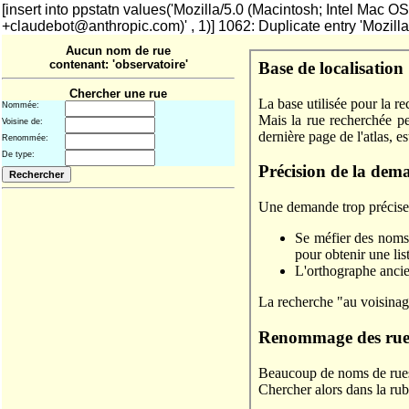
[insert into ppstatn values('Mozilla/5.0 (Macintosh; Intel Ma
+claudebot@anthropic.com)' , 1)] 1062: Duplicate entry 'Mozill
Aucun nom de rue
contenant: 'observatoire'
Chercher une rue
Nommée:
Voisine de:
Renommée:
De type: