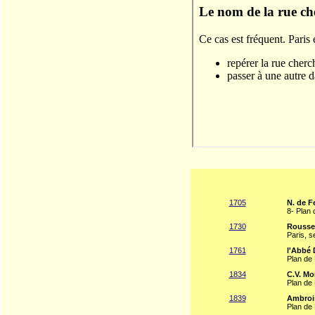
1705
N. de F
8- Plan 
1730
Rousse
Paris, s
1761
l'Abbé 
Plan de
1834
C.V. M
Plan de 
1839
Ambroi
Plan de 