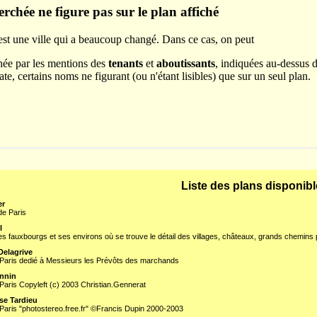
Liste des plans disponib
er
de Paris
l
es fauxbourgs et ses environs où se trouve le détail des villages, châteaux, grands chemins 
Delagrive
 Paris dedié à Messieurs les Prévôts des marchands
onnin
Paris Copyleft (c) 2003 Christian.Gennerat
se Tardieu
Paris "photostereo.free.fr" ©Francis Dupin 2000-2003